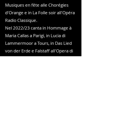
Musiques en fête alle Chorégies
d'Orange e in La Folle soir all'Opéra
Radio Classique.
Nel 2022/23 canta in Hommage à
Maria Callas a Parigi, in Lucia di
Lammermoor a Tours, in Das Lied
von der Erde e Falstaff all'Opera di
Lille.
Nel 2023/24, ha cantato
nuovamente Fenton in Falstaff
all'Opéra du Luxembourg e Caen, in
Les Dialogues de Carmelites
all'Opéra de Massy e Les Pêcheurs
de Perles a Saint-Etienne. A